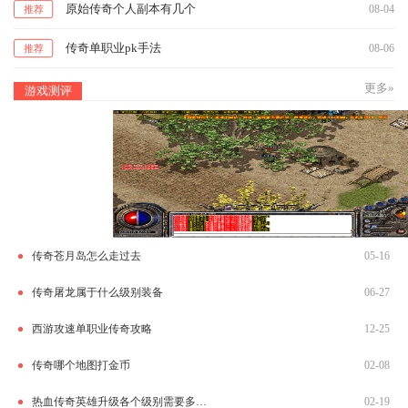
原始传奇个人副本有几个
08-04
推荐
传奇单职业pk手法
08-06
推荐
更多»
游戏测评
传奇苍月岛怎么走过去
05-16
传奇屠龙属于什么级别装备
06-27
西游攻速单职业传奇攻略
12-25
传奇哪个地图打金币
02-08
热血传奇英雄升级各个级别需要多少经验
02-19