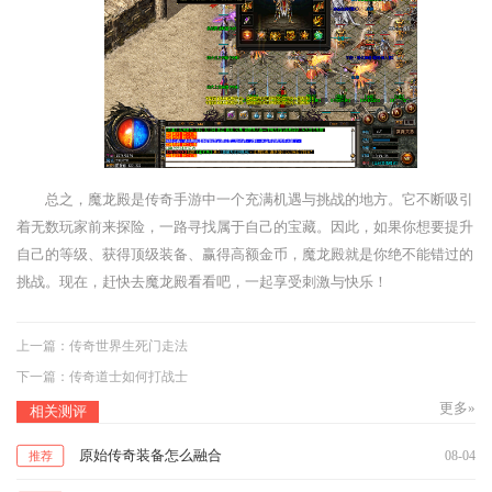
总之，魔龙殿是传奇手游中一个充满机遇与挑战的地方。它不断吸引
着无数玩家前来探险，一路寻找属于自己的宝藏。因此，如果你想要提升
自己的等级、获得顶级装备、赢得高额金币，魔龙殿就是你绝不能错过的
挑战。现在，赶快去魔龙殿看看吧，一起享受刺激与快乐！
上一篇：
传奇世界生死门走法
下一篇：
传奇道士如何打战士
更多»
相关测评
原始传奇装备怎么融合
08-04
推荐