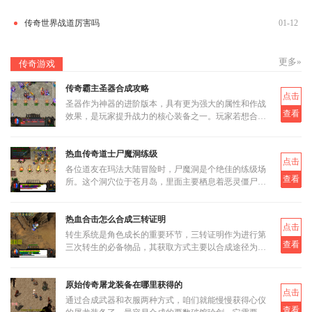
传奇世界战道厉害吗
01-12
更多»
传奇游戏
传奇霸主圣器合成攻略
点击
圣器作为神器的进阶版本，具有更为强大的属性和作战
查看
效果，是玩家提升战力的核心装备之一。玩家若想合成
圣器，首先需要了解其基本合成路径和所需材料。圣器
的合成分为多个阶段
热血传奇道士尸魔洞练级
点击
各位道友在玛法大陆冒险时，尸魔洞是个绝佳的练级场
查看
所。这个洞穴位于苍月岛，里面主要栖息着恶灵僵尸和
恶灵尸王两类怪物。虽然尸魔洞没有设定大BOSS，但
这反而让它成为三职业都
热血合击怎么合成三转证明
点击
转生系统是角色成长的重要环节，三转证明作为进行第
查看
三次转生的必备物品，其获取方式主要以合成途径为
主。三转证明无法直接通过打怪掉落获得，而是需要通
过低等级的转生证明进
原始传奇屠龙装备在哪里获得的
点击
通过合成武器和衣服两种方式，咱们就能慢慢获得心仪
查看