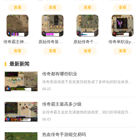
查看
查看
查看
查看
传奇霸主神器合成技巧攻略
原始传奇装备怎么融合
原始传奇个人副本有几个
传奇单职业pk手法
查看
查看
查看
查看
最新新闻
传奇都有哪些职业
传奇类游戏基于其发展历程形成了多样化的职业体系，以经典的战、法、道三职业为基础框架。战士作为近战物理输出的核心，具备高防御和高生命值特性，擅长使用烈火剑法等单体爆
08-05
传奇霸主最高多少级
在传奇霸主这款充满激情的游戏里，咱们的等级提升可是件让人热血沸腾的大事。虽然关于最高等级的精确数字像是一层神秘的面纱，但咱们可以通过各种途径了解到，等级提升确实是
08-05
热血传奇手游能交易吗