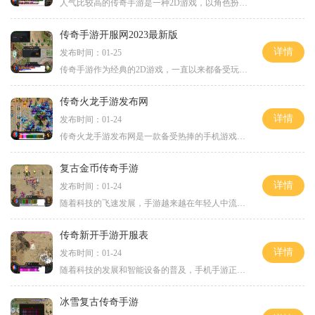
人气比较高的传奇手游是一种2D游戏，以角色扮演为核心，玩家可以通过万人在线的方式与其他玩家进行互动。这款手游中有着丰富多样的玩法，让玩家可以体验到令人兴奋和刺激的游戏
传奇手游开服网2023最新版
详情
发布时间：01-25
传奇手游作为经典的2D游戏，一直以来都备受玩家们的喜爱。而传奇手游开服网2023最新版不仅延续了传奇游戏的精髓，更加入了众多新的元素，为玩家们带来了全新的游戏体验。作为一
传奇火龙手游发布网
详情
发布时间：01-24
传奇火龙手游发布网是一款备受热捧的手机游戏平台，凭借其精美的游戏画面和细腻的游戏体验，吸引了无数游戏爱好者的关注和参与。今天，就让我为大家详细介绍一下这款火龙手游
复古金币传奇手游
详情
发布时间：01-24
随着科技的飞速发展，手游越来越在年轻人中流行起来。而在众多手游中，复古金币传奇手游无疑是一款独具特色的游戏。它以其别致的画面、丰富的玩法和创新的游戏机制，成为了许
传奇新开手游开服表
详情
发布时间：01-24
随着科技的发展和智能设备的普及，手机手游正逐渐成为人们闲暇娱乐的首选。无论是在地铁上还是在家中，只需要一部手机，就可以随时随地畅玩各种精彩的手游。而传奇新开手游成
冰雪复古传奇手游