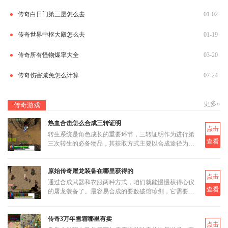
传奇白日门第三层怎么去
01-02
传奇世界中枢大殿怎么去
01-19
传奇所有怪物爆率大全
03-20
传奇伤害减免怎么计算
07-24
更多»
传奇游戏
热血合击怎么合成三转证明
点击
转生系统是角色成长的重要环节，三转证明作为进行第
查看
三次转生的必备物品，其获取方式主要以合成途径为
主。三转证明无法直接通过打怪掉落获得，而是需要通
过低等级的转生证明进
原始传奇屠龙装备在哪里获得的
点击
通过合成武器和衣服两种方式，咱们就能慢慢获得心仪
查看
的屠龙装备了。最容易合成的要数破馆珍剑，它需要的
材料相对容易集齐，比如教皇纹章可以通过挑战稀有首
领米尔教皇上有一定
传奇3万年雪霜哪里有卖
点击