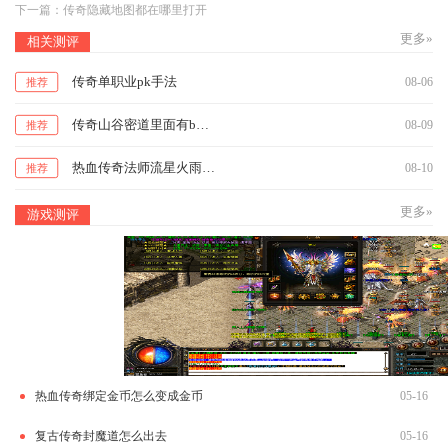
下一篇：
传奇隐藏地图都在哪里打开
更多»
相关测评
传奇单职业pk手法
08-06
推荐
传奇山谷密道里面有boss吗
08-09
推荐
热血传奇法师流星火雨技能搭配推荐
08-10
推荐
更多»
游戏测评
热血传奇绑定金币怎么变成金币
05-16
复古传奇封魔道怎么出去
05-16