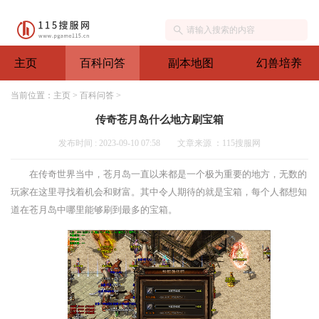
主页
百科问答
副本地图
幻兽培养
当前位置：
主页
>
百科问答
>
传奇苍月岛什么地方刷宝箱
发布时间 : 2023-09-10 07:58
文章来源 ：115搜服网
在传奇世界当中，苍月岛一直以来都是一个极为重要的地方，无数的
玩家在这里寻找着机会和财富。其中令人期待的就是宝箱，每个人都想知
道在苍月岛中哪里能够刷到最多的宝箱。