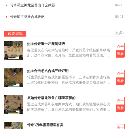
传奇霸主神龙至尊出什么武器
04-08
传奇霸主圣器合成攻略
06-21
更多»
传奇游戏
热血传奇道士尸魔洞练级
点击
各位道友在玛法大陆冒险时，尸魔洞是个绝佳的练级场
查看
所。这个洞穴位于苍月岛，里面主要栖息着恶灵僵尸和
恶灵尸王两类怪物。虽然尸魔洞没有设定大BOSS，但
这反而让它成为三职业都
热血合击怎么合成三转证明
点击
转生系统是角色成长的重要环节，三转证明作为进行第
查看
三次转生的必备物品，其获取方式主要以合成途径为
主。三转证明无法直接通过打怪掉落获得，而是需要通
过低等级的转生证明进
原始传奇屠龙装备在哪里获得的
点击
通过合成武器和衣服两种方式，咱们就能慢慢获得心仪
查看
的屠龙装备了。最容易合成的要数破馆珍剑，它需要的
材料相对容易集齐，比如教皇纹章可以通过挑战稀有首
领米尔教皇上有一定
传奇3万年雪霜哪里有卖
点击