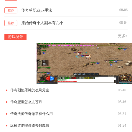
传奇单职业pk手法
08-06
推荐
原始传奇个人副本有几个
08-04
推荐
更多»
游戏测评
传奇烈焰屠神怎么刷元宝
05-16
传奇盟重怎么去苍月
05-16
传奇法师传奇徽章有什么用
08-31
纵横道走哪条路去封魔殿
01-24