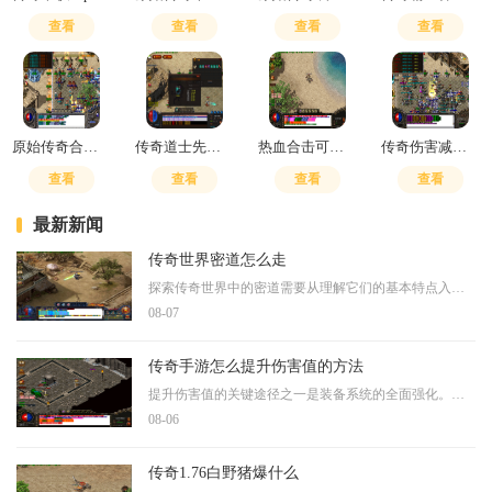
查看
查看
查看
查看
原始传奇合成绿玉屠龙怎么获得的
传奇道士先升级毒还是狗
热血合击可以搬砖吗
传奇伤害减免怎么计算
查看
查看
查看
查看
最新新闻
传奇世界密道怎么走
探索传奇世界中的密道需要从理解它们的基本特点入手。这些密道普遍具有较高的难度，内部结构复杂多变，关卡设计层层递进，对玩家的操作精准度和团队协作能力提出了明确要求。
08-07
传奇手游怎么提升伤害值的方法
提升伤害值的关键途径之一是装备系统的全面强化。通过装备升级可以有效提高角色的基础属性，高等级的装备不仅提供更高的攻击力，还能为宝石镶嵌提供更多空间。玩家可以完成日
08-06
传奇1.76白野猪爆什么