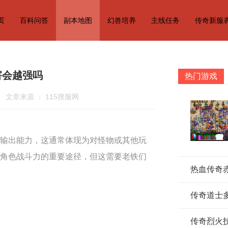
页
百科问答
副本地图
幻兽培养
主线任务
传奇新服
害会越强吗
热门游戏
文章来源 ： 115搜服网
输出能力，这通常体现为对怪物或其他玩
角色战斗力的重要途径，但这需要老铁们
传奇道士
传奇烈火