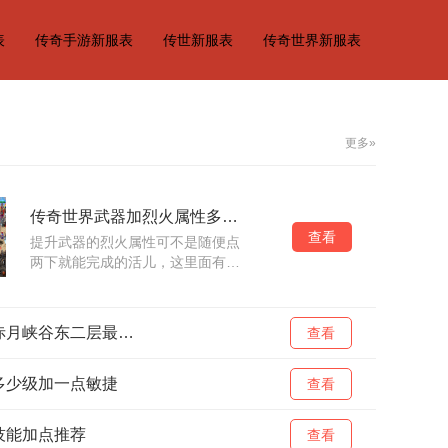
表
传奇手游新服表
传世新服表
传奇世界新服表
更多»
传奇世界武器加烈火属性多少级
查看
提升武器的烈火属性可不是随便点
两下就能完成的活儿，这里面有着
一套完整的提升路径。提升烈火属
性主要可以从装备选择、技能修
炼、属性强化和实战应用几个方面
热血传奇赤月峡谷东二层最佳路线
查看
入手。选择带有
多少级加一点敏捷
查看
技能加点推荐
查看