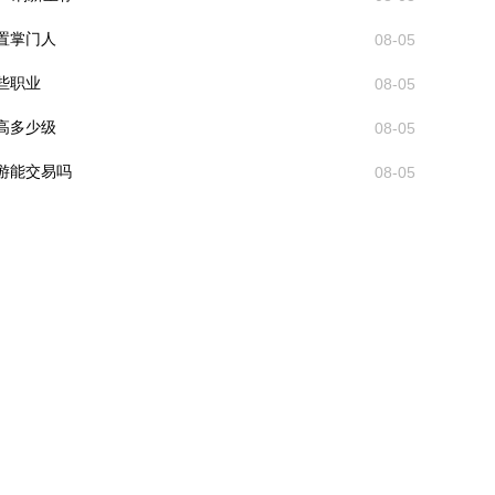
置掌门人
08-05
些职业
08-05
高多少级
08-05
游能交易吗
08-05