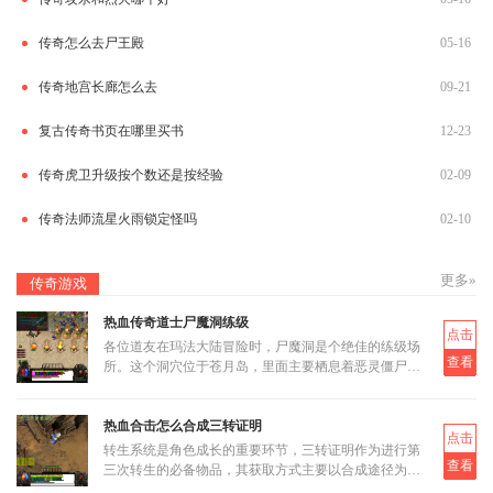
传奇怎么去尸王殿
05-16
传奇地宫长廊怎么去
09-21
复古传奇书页在哪里买书
12-23
传奇虎卫升级按个数还是按经验
02-09
传奇法师流星火雨锁定怪吗
02-10
更多»
传奇游戏
热血传奇道士尸魔洞练级
点击
各位道友在玛法大陆冒险时，尸魔洞是个绝佳的练级场
查看
所。这个洞穴位于苍月岛，里面主要栖息着恶灵僵尸和
恶灵尸王两类怪物。虽然尸魔洞没有设定大BOSS，但
这反而让它成为三职业都
热血合击怎么合成三转证明
点击
转生系统是角色成长的重要环节，三转证明作为进行第
查看
三次转生的必备物品，其获取方式主要以合成途径为
主。三转证明无法直接通过打怪掉落获得，而是需要通