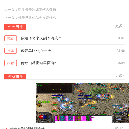
上一篇：
热血传奇寒冰掌伤害数值
下一篇：
传奇世界药品仓库是什么
更多»
相关测评
原始传奇个人副本有几个
08-04
推荐
传奇单职业pk手法
08-06
推荐
传奇山谷密道里面有boss吗
08-09
推荐
更多»
游戏测评
传奇攻杀和烈火哪个好
05-16