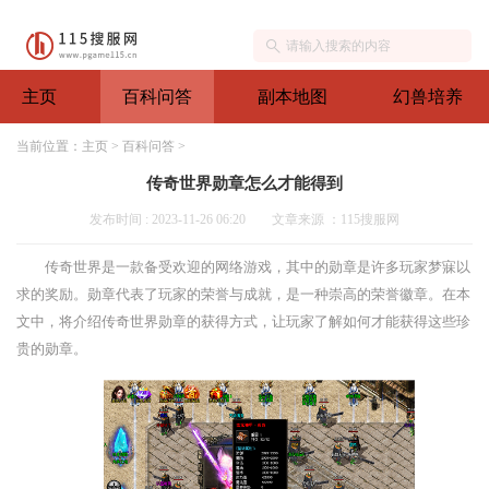
主页
百科问答
副本地图
幻兽培养
当前位置：
主页
>
百科问答
>
传奇世界勋章怎么才能得到
发布时间 : 2023-11-26 06:20
文章来源 ：115搜服网
传奇世界是一款备受欢迎的网络游戏，其中的勋章是许多玩家梦寐以
求的奖励。勋章代表了玩家的荣誉与成就，是一种崇高的荣誉徽章。在本
文中，将介绍传奇世界勋章的获得方式，让玩家了解如何才能获得这些珍
贵的勋章。