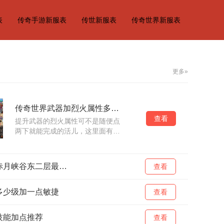
表
传奇手游新服表
传世新服表
传奇世界新服表
更多»
传奇世界武器加烈火属性多少级
查看
提升武器的烈火属性可不是随便点
两下就能完成的活儿，这里面有着
一套完整的提升路径。提升烈火属
性主要可以从装备选择、技能修
炼、属性强化和实战应用几个方面
热血传奇赤月峡谷东二层最佳路线
查看
入手。选择带有
多少级加一点敏捷
查看
技能加点推荐
查看