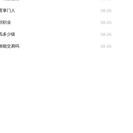
置掌门人
08-05
些职业
08-05
高多少级
08-05
游能交易吗
08-05