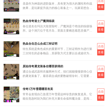
点击
圣器作为神器的进阶版本，具有更为强大的属性和作战
查看
效果，是玩家提升战力的核心装备之一。玩家若想合成
圣器，首先需要了解其基本合成路径和所需材料。圣器
的合成分为多个阶段
热血传奇道士尸魔洞练级
点击
各位道友在玛法大陆冒险时，尸魔洞是个绝佳的练级场
查看
所。这个洞穴位于苍月岛，里面主要栖息着恶灵僵尸和
恶灵尸王两类怪物。虽然尸魔洞没有设定大BOSS，但
这反而让它成为三职业都
热血合击怎么合成三转证明
点击
转生系统是角色成长的重要环节，三转证明作为进行第
查看
三次转生的必备物品，其获取方式主要以合成途径为
主。三转证明无法直接通过打怪掉落获得，而是需要通
过低等级的转生证明进
原始传奇屠龙装备在哪里获得的
点击
通过合成武器和衣服两种方式，咱们就能慢慢获得心仪
查看
的屠龙装备了。最容易合成的要数破馆珍剑，它需要的
材料相对容易集齐，比如教皇纹章可以通过挑战稀有首
领米尔教皇上有一定
传奇3万年雪霜哪里有卖
点击
常常会发现自己急需万年雪霜这种珍贵的恢复道具。它
查看
能在危急时刻为我们补充大量生命值和魔法值，是闯荡
玛法大陆不可或缺的伙伴。当我们面临强大怪物的围攻
或是激烈的行会战时