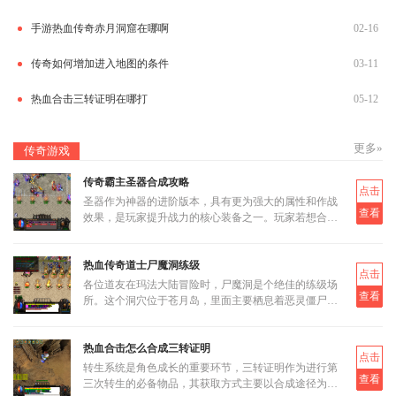
手游热血传奇赤月洞窟在哪啊
02-16
传奇如何增加进入地图的条件
03-11
热血合击三转证明在哪打
05-12
更多»
传奇游戏
传奇霸主圣器合成攻略
点击
圣器作为神器的进阶版本，具有更为强大的属性和作战
查看
效果，是玩家提升战力的核心装备之一。玩家若想合成
圣器，首先需要了解其基本合成路径和所需材料。圣器
的合成分为多个阶段
热血传奇道士尸魔洞练级
点击
各位道友在玛法大陆冒险时，尸魔洞是个绝佳的练级场
查看
所。这个洞穴位于苍月岛，里面主要栖息着恶灵僵尸和
恶灵尸王两类怪物。虽然尸魔洞没有设定大BOSS，但
这反而让它成为三职业都
热血合击怎么合成三转证明
点击
转生系统是角色成长的重要环节，三转证明作为进行第
查看
三次转生的必备物品，其获取方式主要以合成途径为