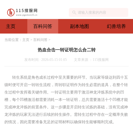
主页
百科问答
副本地图
幻兽培养
当前位置：
主页
>
百科问答
>
热血合击一转证明怎么合二转
发布时间 : 2026-05-15 01:05
文章来源 ：115搜服网
转生系统是角色成长过程中至关重要的环节。当玩家等级达到四十五
级时便可开启一转转生流程，而转职证明作为转生必需的道具，在整个转
生过程中发挥着关键作用。一转证明主要用于激活神龙淬炼系统中的凹
槽，每个凹槽激活都需要消耗一本一转证明，总共需要激活十个凹槽才能
完成神龙淬炼的前置条件。这一步骤是开启转生试炼的基础，没有完成神
龙淬炼的玩家无法进行后续的转生操作。需转生过程中存在一定概率失败
的情况，因此需要准备充足的证明材料以确保转生能够顺利完成。