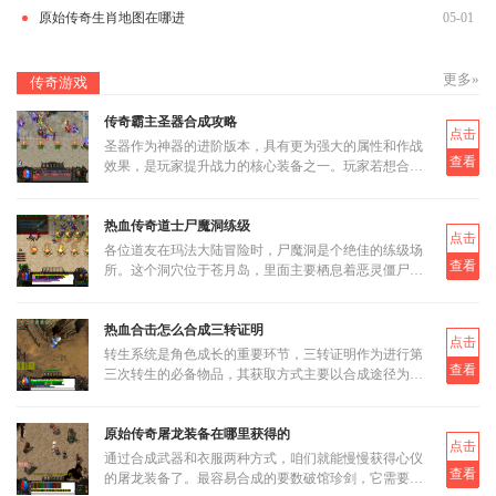
原始传奇生肖地图在哪进
05-01
更多»
传奇游戏
传奇霸主圣器合成攻略
点击
圣器作为神器的进阶版本，具有更为强大的属性和作战
查看
效果，是玩家提升战力的核心装备之一。玩家若想合成
圣器，首先需要了解其基本合成路径和所需材料。圣器
的合成分为多个阶段
热血传奇道士尸魔洞练级
点击
各位道友在玛法大陆冒险时，尸魔洞是个绝佳的练级场
查看
所。这个洞穴位于苍月岛，里面主要栖息着恶灵僵尸和
恶灵尸王两类怪物。虽然尸魔洞没有设定大BOSS，但
这反而让它成为三职业都
热血合击怎么合成三转证明
点击
转生系统是角色成长的重要环节，三转证明作为进行第
查看
三次转生的必备物品，其获取方式主要以合成途径为
主。三转证明无法直接通过打怪掉落获得，而是需要通
过低等级的转生证明进
原始传奇屠龙装备在哪里获得的
点击
通过合成武器和衣服两种方式，咱们就能慢慢获得心仪
查看
的屠龙装备了。最容易合成的要数破馆珍剑，它需要的