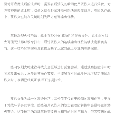
面对开启魔法盾的法师时，需要在盾消失的瞬间使用双烈火进行爆发。对
阵带神兽的道士时，双烈火结合野蛮冲撞可以快速改变战局。在团队作战
中，双烈火也能在关键时刻为己方创造输出优势。
掌握双烈火技巧后，战士在PK中的威胁性将显著提升。原本单次烈
火可能无法形成致命打击，通过双烈火的连续输出往往能够决定胜负走
向。这一技巧的掌握程度直接反映了玩家对战士职业的理解深度。
练习双烈火时建议寻找安全区域进行反复尝试。通过观察技能冷却时
间和攻击效果，逐步调整操作节奏。当能够在不同战斗环境下稳定施展双
烈火时，表明已经真正掌握了这项技术。
双烈火作为战士的高级技巧，其价值不仅在于瞬间的高额伤害，更在
于对战斗节奏的掌控。熟练运用双烈火的战士在攻防转换中会显得更加游
刃有余。这项技巧的熟练掌握需要投入相当的时间与精力，但其带来的战