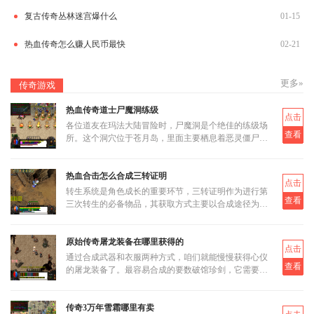
复古传奇丛林迷宫爆什么
01-15
热血传奇怎么赚人民币最快
02-21
更多»
传奇游戏
热血传奇道士尸魔洞练级
点击
各位道友在玛法大陆冒险时，尸魔洞是个绝佳的练级场
查看
所。这个洞穴位于苍月岛，里面主要栖息着恶灵僵尸和
恶灵尸王两类怪物。虽然尸魔洞没有设定大BOSS，但
这反而让它成为三职业都
热血合击怎么合成三转证明
点击
转生系统是角色成长的重要环节，三转证明作为进行第
查看
三次转生的必备物品，其获取方式主要以合成途径为
主。三转证明无法直接通过打怪掉落获得，而是需要通
过低等级的转生证明进
原始传奇屠龙装备在哪里获得的
点击
通过合成武器和衣服两种方式，咱们就能慢慢获得心仪
查看
的屠龙装备了。最容易合成的要数破馆珍剑，它需要的
材料相对容易集齐，比如教皇纹章可以通过挑战稀有首
领米尔教皇上有一定
传奇3万年雪霜哪里有卖